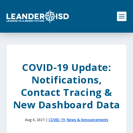
S
k
i
p
t
o
c
o
n
t
e
COVID-19 Update:
n
t
Notifications,
Contact Tracing &
New Dashboard Data
Aug 6, 2021
|
COVID-19
,
News & Announcements