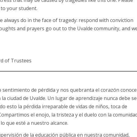
distress that may be caused by tragedies like this one. Please
to your student.
 always do in the face of tragedy: respond with conviction
houghts and prayers go out to the Uvalde community, and w
d of Trustees
o sentimiento de pérdida y nos quebranta el corazón conoce
 la ciudad de Uvalde. Un lugar de aprendizaje nunca debe se
do esto la pérdida irreparable de vidas de niños, toca de
ompartimos el enojo, la tristeza y el duelo con la comunida
o que esté a nuestro alcance.
pervisión de la educación pública en nuestra comunidad,