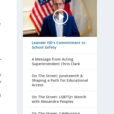
e
Leander ISD’s Commitment to
School Safety
A Message from Acting
Superintendent Chris Clark
r
On The Street: Juneteenth &
Shaping a Path for Educational
r
Access
d
On The Street: LGBTQ+ Month
with Alexandra Peoples
On The Street: Celebrating