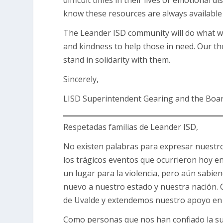
difficult times in their lives or emotional 
know these resources are always available 
The Leander ISD community will do what we
and kindness to help those in need. Our t
stand in solidarity with them.
Sincerely,
LISD Superintendent Gearing and the Boar
Respetadas familias de Leander ISD,
No existen palabras para expresar nuestr
los trágicos eventos que ocurrieron hoy en
un lugar para la violencia, pero aún sabien
nuevo a nuestro estado y nuestra nación. C
de Uvalde y extendemos nuestro apoyo en l
Como personas que nos han confiado la su