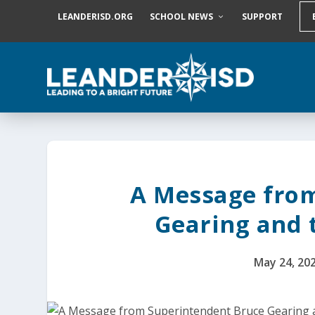
S
LEANDERISD.ORG
SCHOOL NEWS
SUPPORT
k
i
p
t
o
c
o
n
t
e
n
t
A Message fro
Gearing and 
May 24, 20