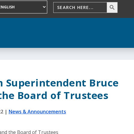
m Superintendent Bruce
the Board of Trustees
22
|
News & Announcements