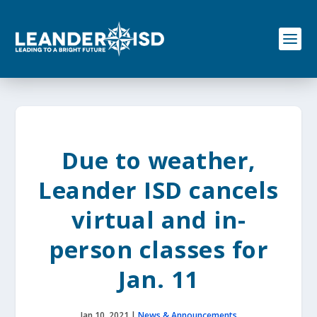
S
k
i
p
t
o
c
o
n
t
e
Due to weather,
n
t
Leander ISD cancels
virtual and in-
person classes for
Jan. 11
Jan 10, 2021
|
News & Announcements