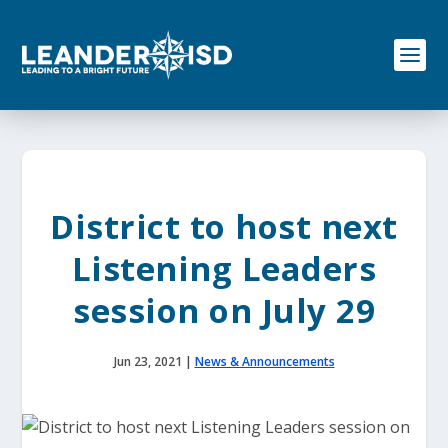
S
k
i
p
t
o
c
o
n
t
e
District to host next
n
t
Listening Leaders
session on July 29
Jun 23, 2021
|
News & Announcements