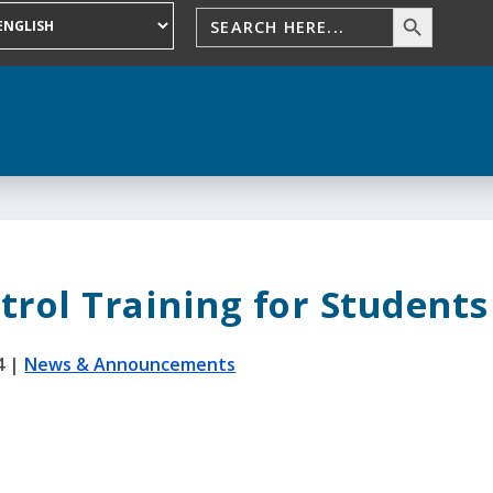
trol Training for Students
4
|
News & Announcements