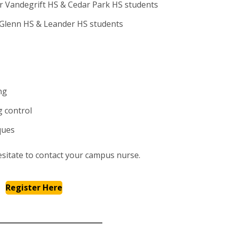
or Vandegrift HS & Cedar Park HS students
r Glenn HS & Leander HS students
ng
g control
ques
esitate to contact your campus nurse.
Register Here