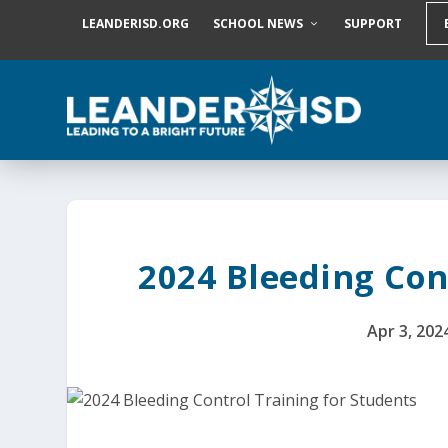
S
LEANDERISD.ORG
SCHOOL NEWS
SUPPORT
k
i
p
t
o
c
o
n
t
e
n
t
2024 Bleeding Con
Apr 3, 202