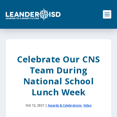
S
k
i
p
t
o
c
o
n
t
e
Celebrate Our CNS
n
t
Team During
National School
Lunch Week
Oct 12, 2021
|
Awards & Celebrations
,
Video